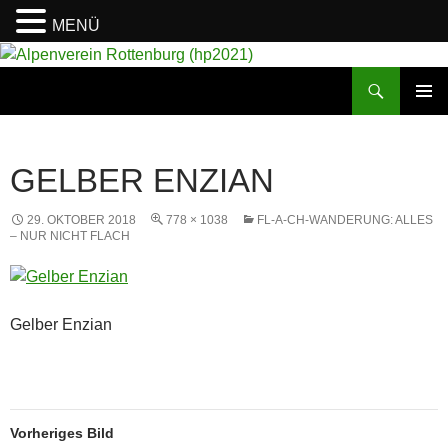
MENÜ
Suchen
Alpenverein Rottenburg (hp2021)
ZUM
PRIMÄR
INHALT
MENÜ
SPRINGEN
GELBER ENZIAN
29. OKTOBER 2018
778 × 1038
FL-A-CH-WANDERUNG: ALLES
– NUR NICHT FLACH
Gelber Enzian
Vorheriges Bild