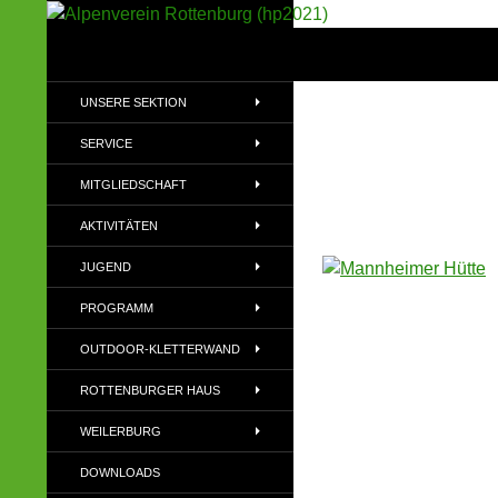
Suchen
Alpenverein Rottenburg (hp2021)
Sektion im Deutschen Alpenverein
UNSERE SEKTION
(DAV)
SERVICE
MITGLIEDSCHAFT
AKTIVITÄTEN
JUGEND
PROGRAMM
OUTDOOR-KLETTERWAND
ROTTENBURGER HAUS
WEILERBURG
DOWNLOADS