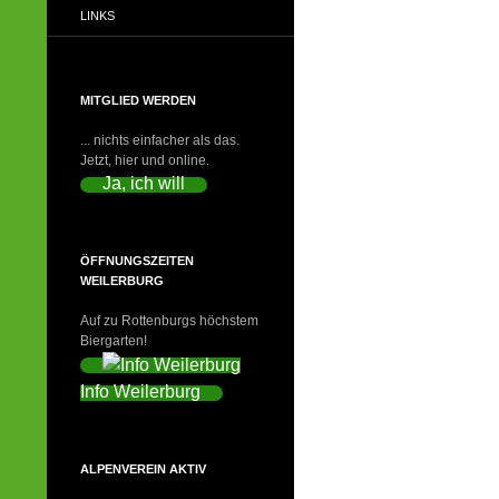
LINKS
MITGLIED WERDEN
... nichts einfacher als das.
Jetzt, hier und online.
Ja, ich will
ÖFFNUNGSZEITEN
WEILERBURG
Auf zu Rottenburgs höchstem
Biergarten!
Info Weilerburg
ALPENVEREIN AKTIV