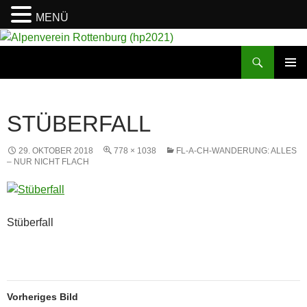
MENÜ
Suchen
Alpenverein Rottenburg (hp2021)
ZUM
PRIMÄR
INHALT
MENÜ
SPRINGEN
STÜBERFALL
29. OKTOBER 2018
778 × 1038
FL-A-CH-WANDERUNG: ALLES
– NUR NICHT FLACH
Stüberfall
Vorheriges Bild