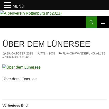
MENÜ
Suchen
Alpenverein Rottenburg (hp2021)
ZUM
PRIMÄR
INHALT
MENÜ
SPRINGEN
ÜBER DEM LÜNERSEE
29. OKTOBER 2018
778 × 1038
FL-A-CH-WANDERUNG: ALLES
– NUR NICHT FLACH
Über dem Lünersee
Vorheriges Bild