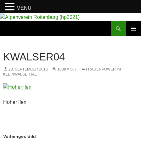
MENÜ
Suchen
Alpenverein Rottenburg (hp2021)
ZUM
PRIMÄR
INHALT
MENÜ
SPRINGEN
KWALSER04
23. SEPTEMBER 2015
1038 × 587
FRAUENPOWER IM
KLEINWALSERTAL
Hoher Ifen
Vorheriges Bild