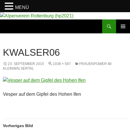
MENÜ
Suchen
Alpenverein Rottenburg (hp2021)
ZUM
PRIMÄR
INHALT
MENÜ
SPRINGEN
KWALSER06
23. SEPTEMBER 2015
1038 × 587
FRAUENPOWER IM
KLEINWALSERTAL
Vesper auf dem Gipfel des Hohen Ifen
Vorheriges Bild