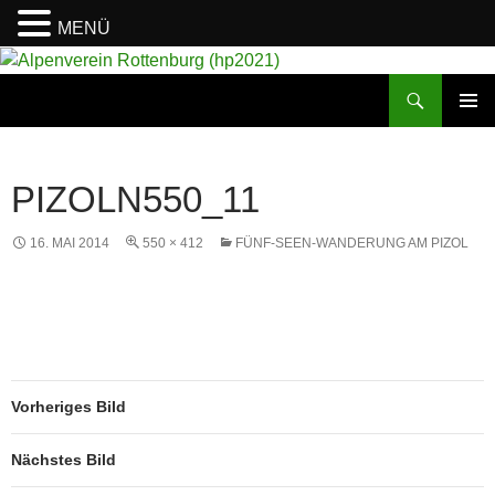
MENÜ
Suchen
Alpenverein Rottenburg (hp2021)
ZUM
PRIMÄR
INHALT
MENÜ
SPRINGEN
PIZOLN550_11
16. MAI 2014
550 × 412
FÜNF-SEEN-WANDERUNG AM PIZOL
Vorheriges Bild
Nächstes Bild