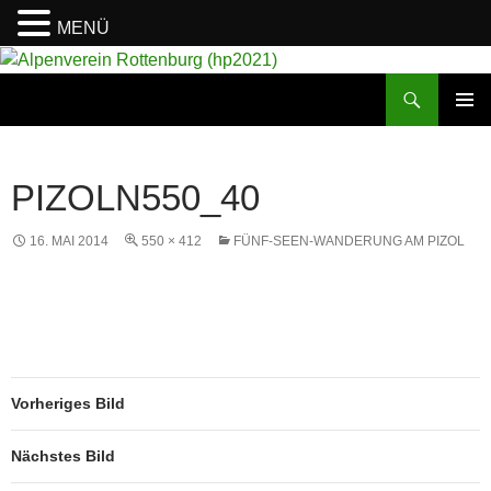
MENÜ
Suchen
Alpenverein Rottenburg (hp2021)
ZUM
PRIMÄR
INHALT
MENÜ
SPRINGEN
PIZOLN550_40
16. MAI 2014
550 × 412
FÜNF-SEEN-WANDERUNG AM PIZOL
Vorheriges Bild
Nächstes Bild