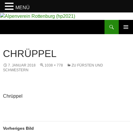
MENÜ
Suchen
Alpenverein Rottenburg (hp2021)
ZUM
PRIMÄR
INHALT
MENÜ
SPRINGEN
CHRÜPPEL
7. JANUAR 2018
1038 × 778
ZU FÜRSTEN UND
SCHWESTERN
Chrüppel
Vorheriges Bild