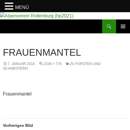
MENÜ
Suchen
Alpenverein Rottenburg (hp2021)
ZUM
PRIMÄR
INHALT
MENÜ
SPRINGEN
FRAUENMANTEL
7. JANUAR 2018
1038 × 778
ZU FÜRSTEN UND
SCHWESTERN
Frauenmantel
Vorheriges Bild