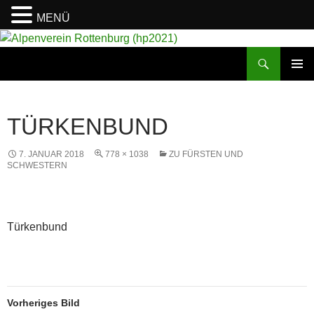
MENÜ
Suchen
Alpenverein Rottenburg (hp2021)
ZUM
PRIMÄR
INHALT
MENÜ
SPRINGEN
TÜRKENBUND
7. JANUAR 2018
778 × 1038
ZU FÜRSTEN UND
SCHWESTERN
Türkenbund
Vorheriges Bild