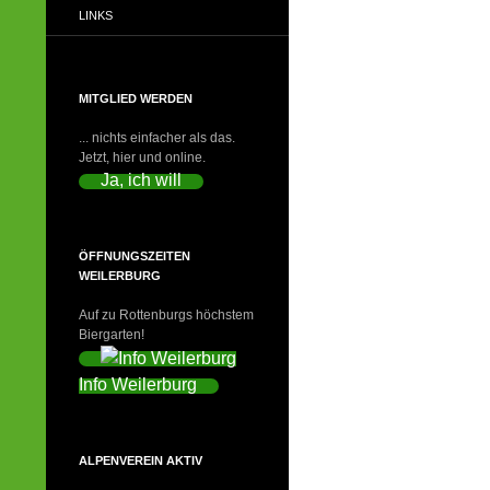
LINKS
MITGLIED WERDEN
... nichts einfacher als das.
Jetzt, hier und online.
Ja, ich will
ÖFFNUNGSZEITEN
WEILERBURG
Auf zu Rottenburgs höchstem
Biergarten!
Info Weilerburg
ALPENVEREIN AKTIV