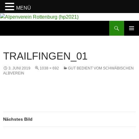
MENÜ
Suchen
Alpenverein Rottenburg (hp2021)
ZUM
PRIMÄR
INHALT
MENÜ
SPRINGEN
TRAILFINGEN_01
3. JUNI 2019
1038 × 692
GUT BEDIENT VOM SCHWÄBISCHEN
ALBVEREIN
Nächstes Bild