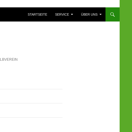
ZUM INHALT SPRINGEN
STARTSEITE
SERVICE
ÜBER UNS
ALBVEREIN