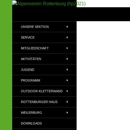
Suchen
Alpenverein Rottenburg (hp2021)
Sektion im Deutschen Alpenverein
UNSERE SEKTION
(DAV)
SERVICE
MITGLIEDSCHAFT
AKTIVITÄTEN
JUGEND
PROGRAMM
OUTDOOR-KLETTERWAND
ROTTENBURGER HAUS
WEILERBURG
DOWNLOADS