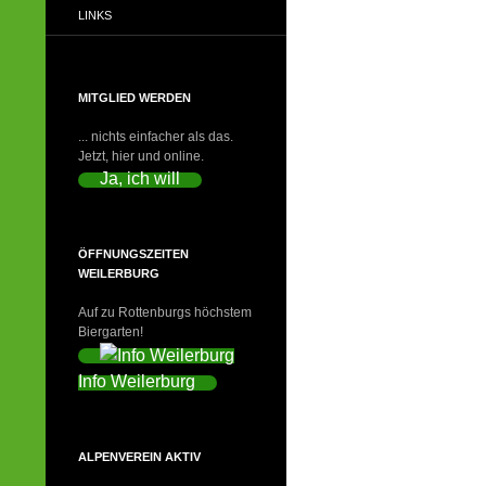
LINKS
MITGLIED WERDEN
... nichts einfacher als das.
Jetzt, hier und online.
Ja, ich will
ÖFFNUNGSZEITEN
WEILERBURG
Auf zu Rottenburgs höchstem
Biergarten!
Info Weilerburg
ALPENVEREIN AKTIV