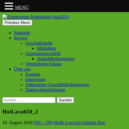
MENÜ
Suchen
Zum
Primäres Menü
Inhalt
Alpenverein Rottenburg
springen
Startseite
Service
(hp2021)
Geschäftsstelle
Bibliothek
Ausrüstungsverleih
Ausleihbedingungen
Vereinsheim Klause
Über uns
Kontakt
Impressum
Allgemeine Geschäftsbedingungen
Datenschutzerklärung
Suchen
nach:
HotLava650_2
16. August 2018
650 × 290
Heiße Lava bei kühlem Bier