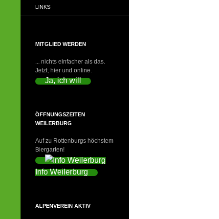
LINKS
MITGLIED WERDEN
... nichts einfacher als das.
Jetzt, hier und online.
Ja, ich will
ÖFFNUNGSZEITEN
WEILERBURG
Auf zu Rottenburgs höchstem
Biergarten!
Info Weilerburg
ALPENVEREIN AKTIV