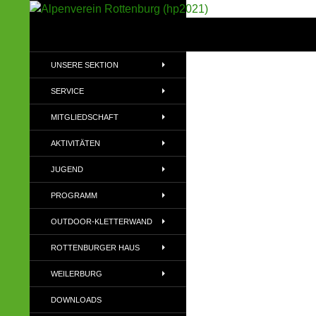
Suchen
Alpenverein Rottenburg (hp2021)
Sektion im Deutschen Alpenverein
UNSERE SEKTION
(DAV)
SERVICE
MITGLIEDSCHAFT
AKTIVITÄTEN
JUGEND
PROGRAMM
OUTDOOR-KLETTERWAND
ROTTENBURGER HAUS
WEILERBURG
DOWNLOADS