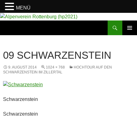
MENÜ
Suchen
Alpenverein Rottenburg (hp2021)
ZUM
PRIMÄR
INHALT
MENÜ
SPRINGEN
09 SCHWARZENSTEIN
9. AUGUST 2014
1024 × 768
HOCHTOUR AUF DEN
SCHWARZENSTEIN IM ZILLERTAL
Schwarzenstein
Schwarzenstein