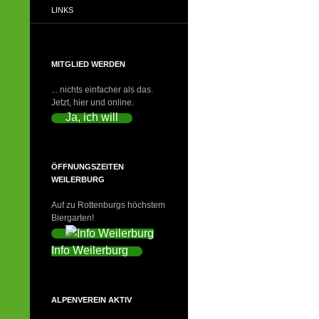
LINKS
MITGLIED WERDEN
... nichts einfacher als das.
Jetzt, hier und online.
Ja, ich will
ÖFFNUNGSZEITEN
WEILERBURG
Auf zu Rottenburgs höchstem
Biergarten!
Info Weilerburg
ALPENVEREIN AKTIV