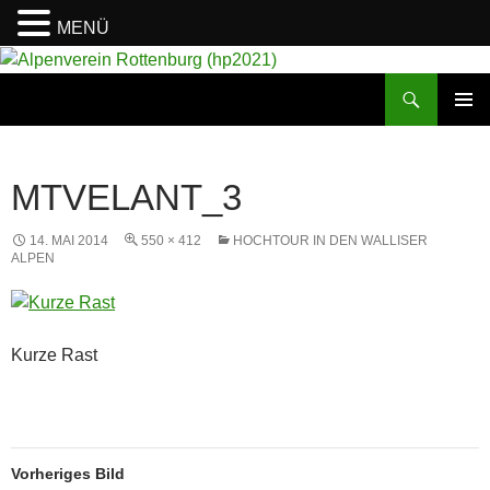
MENÜ
Suchen
Alpenverein Rottenburg (hp2021)
ZUM
PRIMÄR
INHALT
MENÜ
SPRINGEN
MTVELANT_3
14. MAI 2014
550 × 412
HOCHTOUR IN DEN WALLISER
ALPEN
Kurze Rast
Vorheriges Bild