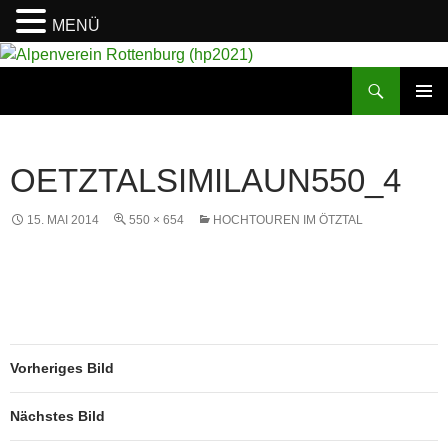
MENÜ
Suchen
Alpenverein Rottenburg (hp2021)
ZUM
PRIMÄR
INHALT
MENÜ
SPRINGEN
OETZTALSIMILAUN550_4
15. MAI 2014
550 × 654
HOCHTOUREN IM ÖTZTAL
Vorheriges Bild
Nächstes Bild