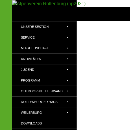
Suchen
Alpenverein Rottenburg (hp2021)
Sektion im Deutschen Alpenverein
UNSERE SEKTION
(DAV)
SERVICE
MITGLIEDSCHAFT
AKTIVITÄTEN
JUGEND
PROGRAMM
OUTDOOR-KLETTERWAND
ROTTENBURGER HAUS
WEILERBURG
DOWNLOADS