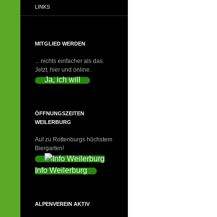
LINKS
MITGLIED WERDEN
... nichts einfacher als das.
Jetzt, hier und online.
Ja, ich will
ÖFFNUNGSZEITEN
WEILERBURG
Auf zu Rottenburgs höchstem
Biergarten!
Info Weilerburg
ALPENVEREIN AKTIV