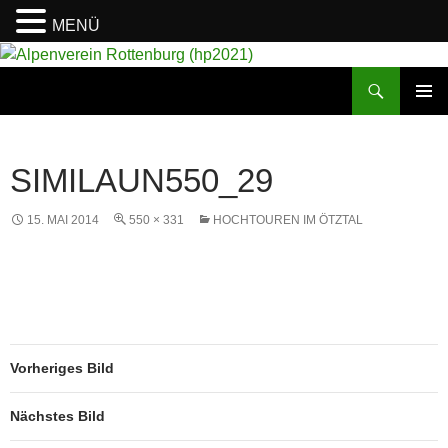
MENÜ
Suchen
Alpenverein Rottenburg (hp2021)
ZUM
PRIMÄR
INHALT
MENÜ
SPRINGEN
SIMILAUN550_29
15. MAI 2014
550 × 331
HOCHTOUREN IM ÖTZTAL
Vorheriges Bild
Nächstes Bild