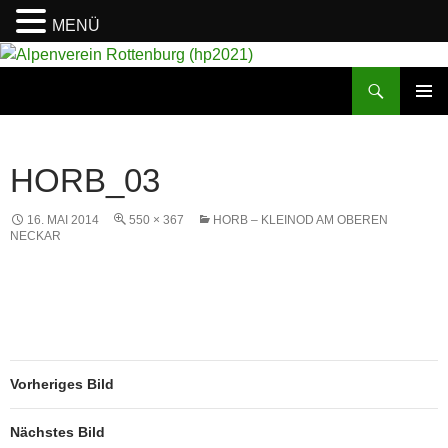
MENÜ
Suchen
Alpenverein Rottenburg (hp2021)
ZUM
PRIMÄR
INHALT
MENÜ
SPRINGEN
HORB_03
16. MAI 2014
550 × 367
HORB – KLEINOD AM OBEREN
NECKAR
Vorheriges Bild
Nächstes Bild