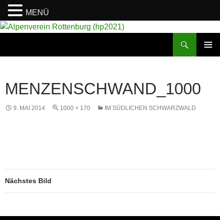
MENÜ
Suchen
Alpenverein Rottenburg (hp2021)
ZUM
PRIMÄR
INHALT
MENÜ
SPRINGEN
MENZENSCHWAND_1000
9. MAI 2014
1000 × 170
IM SÜDLICHEN SCHWARZWALD
Nächstes Bild