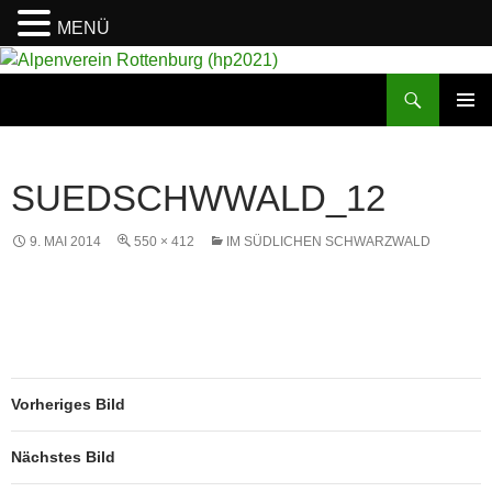
MENÜ
Suchen
Alpenverein Rottenburg (hp2021)
ZUM
PRIMÄR
INHALT
MENÜ
SPRINGEN
SUEDSCHWWALD_12
9. MAI 2014
550 × 412
IM SÜDLICHEN SCHWARZWALD
Vorheriges Bild
Nächstes Bild