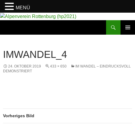
MENÜ
Suchen
Alpenverein Rottenburg (hp2021)
ZUM
PRIMÄR
INHALT
MENÜ
SPRINGEN
IMWANDEL_4
24. OKTOBER 2019
433 × 650
IM WANDEL – EINDRUCKSVOLL
DEMONSTRIERT
Vorheriges Bild