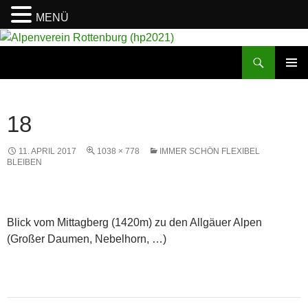
MENÜ
Suchen
Alpenverein Rottenburg (hp2021)
ZUM
PRIMÄR
INHALT
MENÜ
SPRINGEN
18
11. APRIL 2017
1038 × 778
IMMER SCHÖN FLEXIBEL
BLEIBEN
Blick vom Mittagberg (1420m) zu den Allgäuer Alpen
(Großer Daumen, Nebelhorn, …)