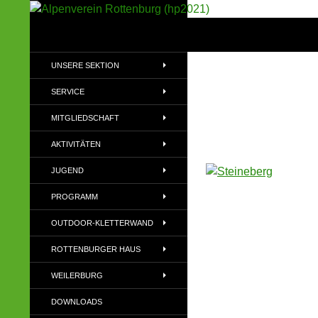
Suchen
Alpenverein Rottenburg (hp2021)
Sektion im Deutschen Alpenverein
UNSERE SEKTION
(DAV)
SERVICE
MITGLIEDSCHAFT
AKTIVITÄTEN
JUGEND
PROGRAMM
OUTDOOR-KLETTERWAND
ROTTENBURGER HAUS
WEILERBURG
DOWNLOADS