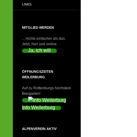
LINKS
MITGLIED WERDEN
... nichts einfacher als das.
Jetzt, hier und online.
Ja, ich will
ÖFFNUNGSZEITEN
WEILERBURG
Auf zu Rottenburgs höchstem
Biergarten!
Info Weilerburg
ALPENVEREIN AKTIV