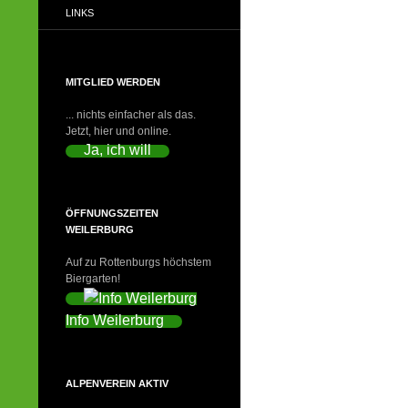
LINKS
MITGLIED WERDEN
... nichts einfacher als das.
Jetzt, hier und online.
Ja, ich will
ÖFFNUNGSZEITEN
WEILERBURG
Auf zu Rottenburgs höchstem
Biergarten!
Info Weilerburg
ALPENVEREIN AKTIV