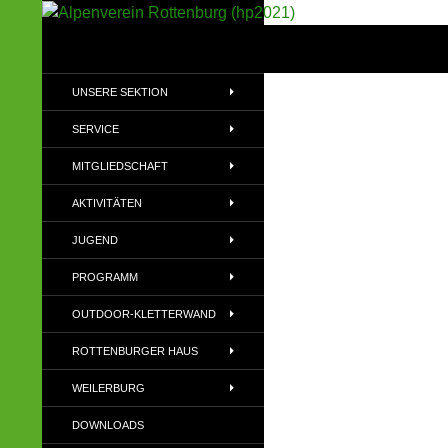
Suchen
Alpenverein Rottenburg (hp2021)
Sektion im Deutschen Alpenverein
UNSERE SEKTION
(DAV)
SERVICE
MITGLIEDSCHAFT
AKTIVITÄTEN
JUGEND
PROGRAMM
OUTDOOR-KLETTERWAND
ROTTENBURGER HAUS
WEILERBURG
DOWNLOADS