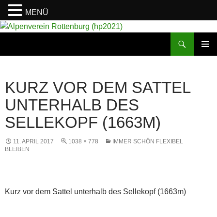
MENÜ
Suchen
Alpenverein Rottenburg (hp2021)
ZUM
PRIMÄR
INHALT
MENÜ
SPRINGEN
KURZ VOR DEM SATTEL
UNTERHALB DES
SELLEKOPF (1663M)
11. APRIL 2017
1038 × 778
IMMER SCHÖN FLEXIBEL
BLEIBEN
Kurz vor dem Sattel unterhalb des Sellekopf (1663m)