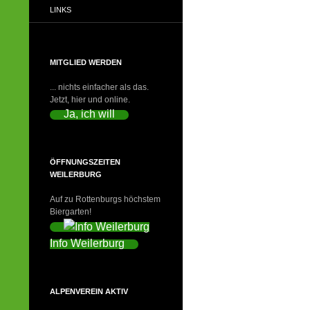
LINKS
MITGLIED WERDEN
... nichts einfacher als das.
Jetzt, hier und online.
Ja, ich will
ÖFFNUNGSZEITEN
WEILERBURG
Auf zu Rottenburgs höchstem
Biergarten!
Info Weilerburg
ALPENVEREIN AKTIV