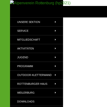
Suchen
Alpenverein Rottenburg (hp2021)
Sektion im Deutschen Alpenverein
UNSERE SEKTION
(DAV)
SERVICE
MITGLIEDSCHAFT
AKTIVITÄTEN
JUGEND
PROGRAMM
OUTDOOR-KLETTERWAND
ROTTENBURGER HAUS
WEILERBURG
DOWNLOADS