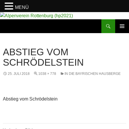
MENÜ
Suchen
Alpenverein Rottenburg (hp2021)
ZUM
PRIMÄR
INHALT
MENÜ
SPRINGEN
ABSTIEG VOM
SCHRÖDELSTEIN
25. JULI 2018
1038 × 778
IN DIE BAYRISCHEN HAUSBERGE
Abstieg vom Schrödelstein