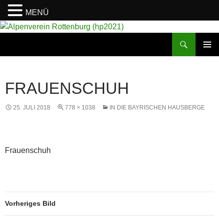
MENÜ
Suchen
Alpenverein Rottenburg (hp2021)
ZUM
PRIMÄR
INHALT
MENÜ
SPRINGEN
FRAUENSCHUH
25. JULI 2018
778 × 1038
IN DIE BAYRISCHEN HAUSBERGE
Frauenschuh
Vorheriges Bild