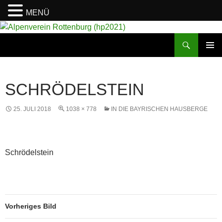
MENÜ
Suchen
Alpenverein Rottenburg (hp2021)
ZUM
PRIMÄR
INHALT
MENÜ
SPRINGEN
SCHRÖDELSTEIN
25. JULI 2018
1038 × 778
IN DIE BAYRISCHEN HAUSBERGE
Schrödelstein
Vorheriges Bild