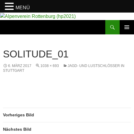
MENÜ
Suchen
Alpenverein Rottenburg (hp2021)
ZUM
PRIMÄR
INHALT
MENÜ
SPRINGEN
SOLITUDE_01
6. MÄRZ 2017
1038 × 693
JAGD- UND LUSTSCHLÖSSER IN
STUTTGART
Vorheriges Bild
Nächstes Bild