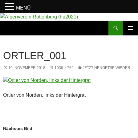
MENÜ
Suchen
Alpenverein Rottenburg (hp2021)
ZUM
PRIMÄR
INHALT
MENÜ
SPRINGEN
ORTLER_001
10. NOVEMBER 2018
1038 × 769
JETZT HENGETSE WIEDER
Ortler von Norden, links der Hintergrat
Nächstes Bild