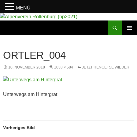
MENÜ
Suchen
Alpenverein Rottenburg (hp2021)
ZUM
PRIMÄR
INHALT
MENÜ
SPRINGEN
ORTLER_004
10. NOVEMBER 2018
1038 × 584
JETZT HENGETSE WIEDER
Unterwegs am Hintergrat
Vorheriges Bild