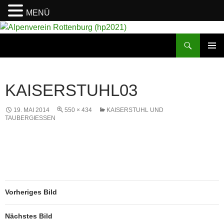
MENÜ
Suchen
Alpenverein Rottenburg (hp2021)
ZUM
PRIMÄR
INHALT
MENÜ
SPRINGEN
KAISERSTUHL03
19. MAI 2014
550 × 434
KAISERSTUHL UND
TAUBERGIESSEN
Vorheriges Bild
Nächstes Bild