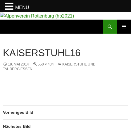
MENÜ
Suchen
Alpenverein Rottenburg (hp2021)
ZUM
PRIMÄR
INHALT
MENÜ
SPRINGEN
KAISERSTUHL16
19. MAI 2014
550 × 434
KAISERSTUHL UND
TAUBERGIESSEN
Vorheriges Bild
Nächstes Bild