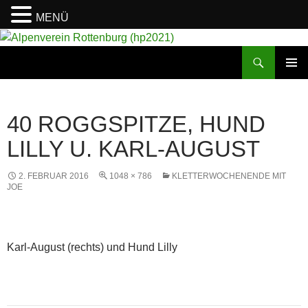
MENÜ
Suchen
Alpenverein Rottenburg (hp2021)
ZUM
PRIMÄR
INHALT
MENÜ
SPRINGEN
40 ROGGSPITZE, HUND
LILLY U. KARL-AUGUST
2. FEBRUAR 2016
1048 × 786
KLETTERWOCHENENDE MIT
JOE
Karl-August (rechts) und Hund Lilly