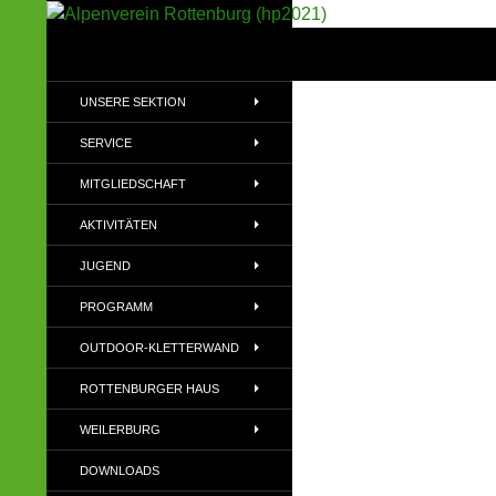
Suchen
Alpenverein Rottenburg (hp2021)
Sektion im Deutschen Alpenverein
UNSERE SEKTION
(DAV)
SERVICE
MITGLIEDSCHAFT
AKTIVITÄTEN
JUGEND
PROGRAMM
OUTDOOR-KLETTERWAND
ROTTENBURGER HAUS
WEILERBURG
DOWNLOADS