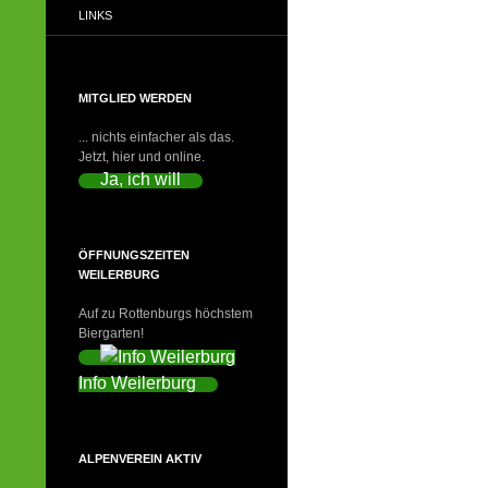
LINKS
MITGLIED WERDEN
... nichts einfacher als das.
Jetzt, hier und online.
Ja, ich will
ÖFFNUNGSZEITEN
WEILERBURG
Auf zu Rottenburgs höchstem
Biergarten!
Info Weilerburg
ALPENVEREIN AKTIV