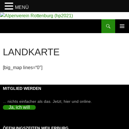
MENÜ
Suchen
Alpenverein Rottenburg (hp2021)
ZUM
PRIMÄR
INHALT
MENÜ
SPRINGEN
LANDKARTE
[big_map lines=“0″]
MITGLIED WERDEN
... nichts einfacher als das. Jetzt, hier und online.
Ja, ich will
ÖFFNUNGSZEITEN WEILERBURG