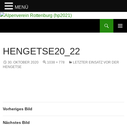
MENÜ
Suchen
Alpenverein Rottenburg (hp2021)
ZUM
PRIMÄR
INHALT
MENÜ
SPRINGEN
HENGETSE20_22
30. OKTOBER 2020
1038 × 778
LETZTER EINSATZ VOR DER
HENGETSE
Vorheriges Bild
Nächstes Bild