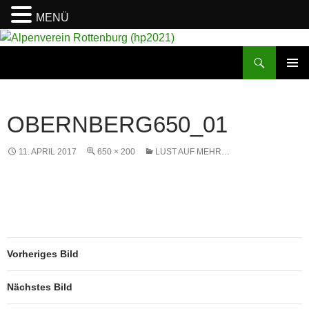
MENÜ
Suchen
Alpenverein Rottenburg (hp2021)
ZUM
PRIMÄR
INHALT
MENÜ
SPRINGEN
OBERNBERG650_01
11. APRIL 2017
650 × 200
LUST AUF MEHR…
Vorheriges Bild
Nächstes Bild