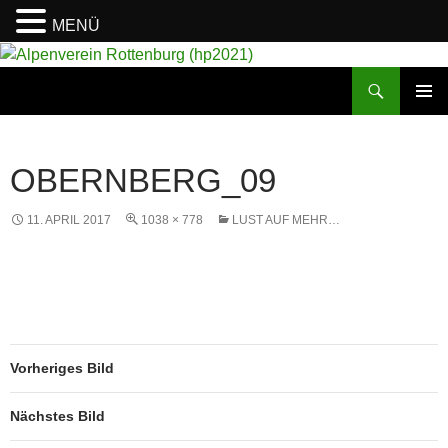
MENÜ
Suchen
Alpenverein Rottenburg (hp2021)
ZUM
PRIMÄR
INHALT
MENÜ
SPRINGEN
OBERNBERG_09
11. APRIL 2017
1038 × 778
LUST AUF MEHR…
Vorheriges Bild
Nächstes Bild