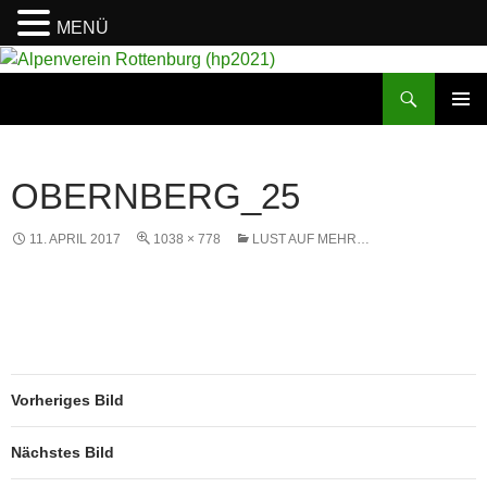
MENÜ
Suchen
Alpenverein Rottenburg (hp2021)
ZUM
PRIMÄR
INHALT
MENÜ
SPRINGEN
OBERNBERG_25
11. APRIL 2017
1038 × 778
LUST AUF MEHR…
Vorheriges Bild
Nächstes Bild