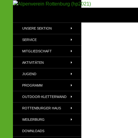
Suchen
Alpenverein Rottenburg (hp2021)
Sektion im Deutschen Alpenverein
UNSERE SEKTION
(DAV)
SERVICE
MITGLIEDSCHAFT
AKTIVITÄTEN
JUGEND
PROGRAMM
OUTDOOR-KLETTERWAND
ROTTENBURGER HAUS
WEILERBURG
DOWNLOADS