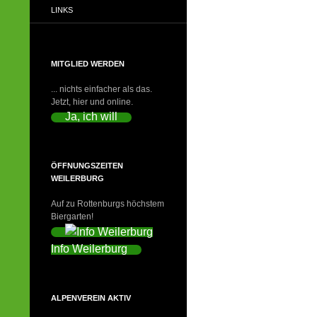
LINKS
MITGLIED WERDEN
... nichts einfacher als das.
Jetzt, hier und online.
Ja, ich will
ÖFFNUNGSZEITEN
WEILERBURG
Auf zu Rottenburgs höchstem
Biergarten!
Info Weilerburg
ALPENVEREIN AKTIV