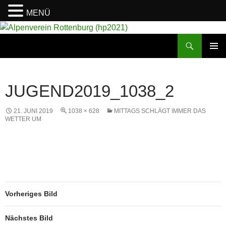
MENÜ
Suchen
Alpenverein Rottenburg (hp2021)
ZUM
PRIMÄR
INHALT
MENÜ
SPRINGEN
JUGEND2019_1038_2
21. JUNI 2019
1038 × 628
MITTAGS SCHLÄGT IMMER DAS
WETTER UM
Vorheriges Bild
Nächstes Bild