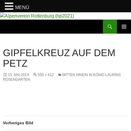
MENÜ
Suchen
Alpenverein Rottenburg (hp2021)
ZUM
PRIMÄR
INHALT
MENÜ
SPRINGEN
GIPFELKREUZ AUF DEM
PETZ
15. MAI 2014
550 × 412
MITTEN HINEIN IN KÖNIG LAURINS
ROSENGARTEN
Vorheriges Bild