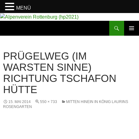
MENÜ
Suchen
Alpenverein Rottenburg (hp2021)
ZUM
PRIMÄR
INHALT
MENÜ
SPRINGEN
PRÜGELWEG (IM
WARSTEN SINNE)
RICHTUNG TSCHAFON
HÜTTE
15. MAI 2014
550 × 733
MITTEN HINEIN IN KÖNIG LAURINS
ROSENGARTEN